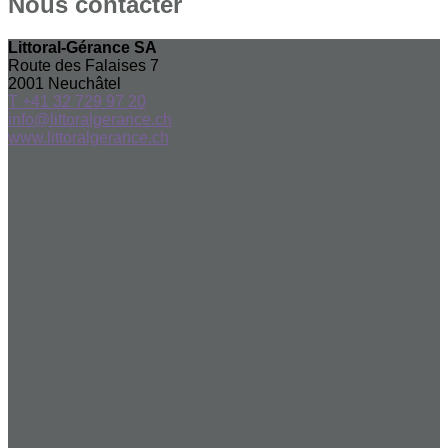
Nous contacter
Littoral-Gérance SA
Route des Falaises 7
2001
Neuchâtel
T +41 32 729 97 20
info@littoralgerance.ch
www.littoralgerance.ch