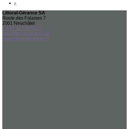
»
Littoral-Gérance SA
Route des Falaises 7
2001
Neuchâtel
T +41 32 729 97 20
info@littoralgerance.ch
www.littoralgerance.ch