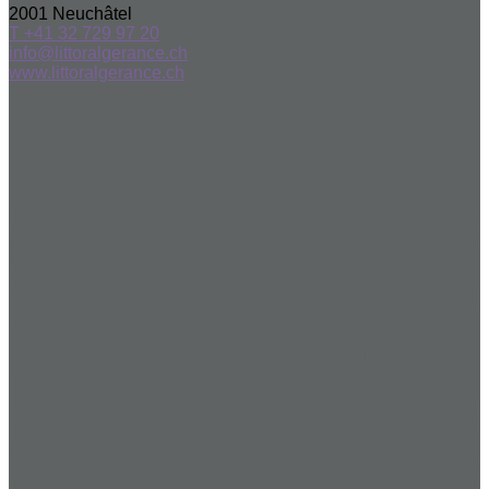
2001
Neuchâtel
T +41 32 729 97 20
info@littoralgerance.ch
www.littoralgerance.ch